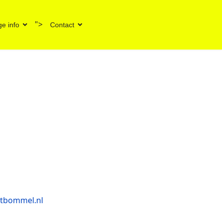
">
ge info
Contact
ltbommel.nl